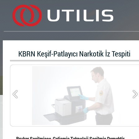
KBRN Keşif-Patlayıcı Narkotik İz Tespiti
Bruker Seçilmişse, Gelişmiş Teknoloji Seçilmiş Demektir...