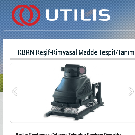
KBRN Keşif-Kimyasal Madde Tespit/Tanı
Bruker Seçilmişse, Gelişmiş Teknoloji Seçilmiş Demektir...