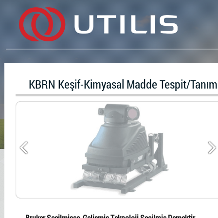
KBRN Keşif-Kimyasal Madde Tespit/Tanı
Bruker Seçilmişse, Gelişmiş Teknoloji Seçilmiş Demektir...