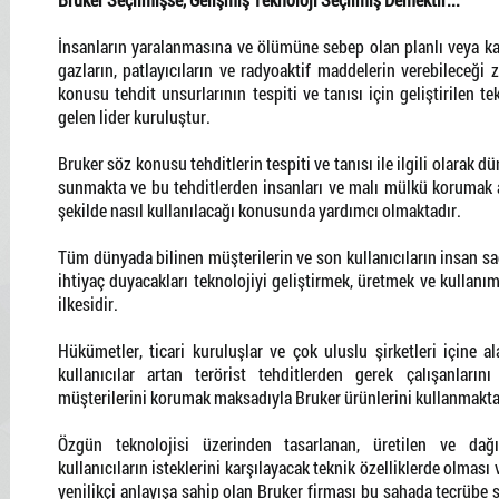
İnsanların yaralanmasına ve ölümüne sebep olan planlı veya ka
gazların, patlayıcıların ve radyoaktif maddelerin verebileceği 
konusu tehdit unsurlarının tespiti ve tanısı için geliştirilen t
gelen lider kuruluştur.
Bruker söz konusu tehditlerin tespiti ve tanısı ile ilgili olarak
sunmakta ve bu tehditlerden insanları ve malı mülkü korumak am
şekilde nasıl kullanılacağı konusunda yardımcı olmaktadır.
Tüm dünyada bilinen müşterilerin ve son kullanıcıların insan s
ihtiyaç duyacakları teknolojiyi geliştirmek, üretmek ve kullan
ilkesidir.
Hükümetler, ticari kuruluşlar ve çok uluslu şirketleri içine a
kullanıcılar artan terörist tehditlerden gerek çalışanların
müşterilerini korumak maksadıyla Bruker ürünlerini kullanmakta
Özgün teknolojisi üzerinden tasarlanan, üretilen ve dağıt
kullanıcıların isteklerini karşılayacak teknik özelliklerde olması
yenilikçi anlayışa sahip olan Bruker firması bu sahada tecrübe s