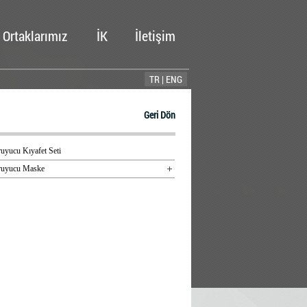
Ortaklarımız
İK
İletişim
TR |
ENG
Geri Dön
uyucu Kıyafet Seti
ruyucu Maske