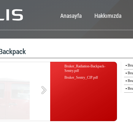
Anasayfa
Hakkımızda
 Backpack
▪ Br
Bruker_Radiation-Backpack-
Sentry.pdf
▪ Br
Bruker_Sentry_CIP.pdf
▪ Br
▪ Br