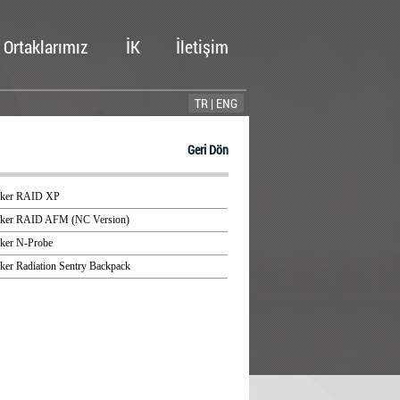
Ortaklarımız
İK
İletişim
TR |
ENG
Geri Dön
uker RAID XP
uker RAID AFM (NC Version)
uker N-Probe
uker Radiation Sentry Backpack