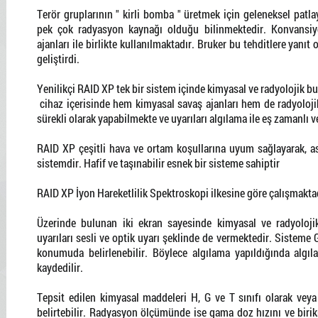
Terör gruplarının " kirli bomba " üretmek için geleneksel patlay
pek çok radyasyon kaynağı olduğu bilinmektedir. Konvansiyo
ajanları ile birlikte kullanılmaktadır. Bruker bu tehditlere yanı
geliştirdi.
Yenilikçi RAID XP tek bir sistem içinde kimyasal ve radyolojik bulg
cihaz içerisinde hem kimyasal savaş ajanları hem de radyolojik
sürekli olarak yapabilmekte ve uyarıları algılama ile eş zamanlı 
RAID XP çeşitli hava ve ortam koşullarına uyum sağlayarak, ask
sistemdir. Hafif ve taşınabilir esnek bir sisteme sahiptir
RAID XP İyon Hareketlilik Spektroskopi ilkesine göre çalışmakta
Üzerinde bulunan iki ekran sayesinde kimyasal ve radyolojik
uyarıları sesli ve optik uyarı şeklinde de vermektedir. Sisteme 
konumuda belirlenebilir. Böylece algılama yapıldığında alg
kaydedilir.
Tepsit edilen kimyasal maddeleri H, G ve T sınıfı olarak veya
belirtebilir. Radyasyon ölçümünde ise gama doz hızını ve biri