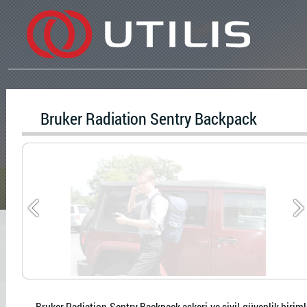
Bruker Radiation Sentry Backpack
Bruker Radiation Sentry Backpack askeri ve sivil güvenlik biriml