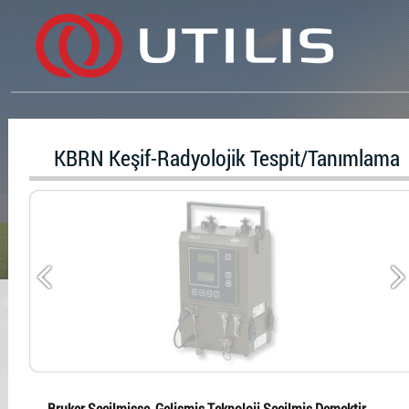
KBRN Keşif-Radyolojik Tespit/Tanımlama
Bruker Seçilmişse, Gelişmiş Teknoloji Seçilmiş Demektir...