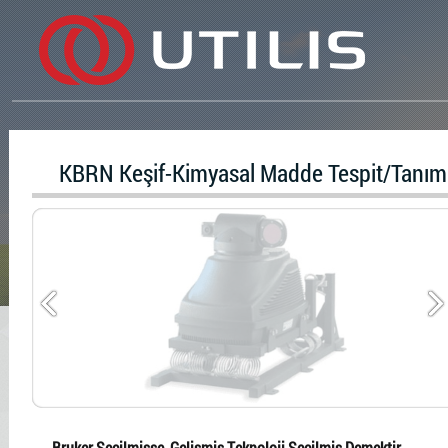
KBRN Keşif-Kimyasal Madde Tespit/Tanı
Bruker Seçilmişse, Gelişmiş Teknoloji Seçilmiş Demektir...