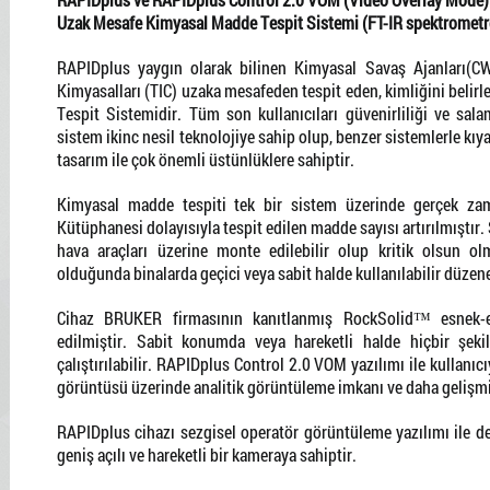
Uzak Mesafe Kimyasal Madde Tespit Sistemi (FT-IR spektrometr
RAPIDplus yaygın olarak bilinen Kimyasal Savaş Ajanları(C
Kimyasalları (TIC) uzaka mesafeden tespit eden, kimliğini belir
Tespit Sistemidir. Tüm son kullanıcıları güvenirliliği ve sal
sistem ikinc nesil teknolojiye sahip olup, benzer sistemlerle kıy
tasarım ile çok önemli üstünlüklere sahiptir.
Kimyasal madde tespiti tek bir sistem üzerinde gerçek zaman
Kütüphanesi dolayısıyla tespit edilen madde sayısı artırılmıştır. 
hava araçları üzerine monte edilebilir olup kritik olsun ol
olduğunda binalarda geçici veya sabit halde kullanılabilir düzene
Cihaz BRUKER firmasının kanıtlanmış RockSolid™ esnek-ek
edilmiştir. Sabit konumda veya hareketli halde hiçbir şek
çalıştırılabilir. RAPIDplus Control 2.0 VOM yazılımı ile kullanı
görüntüsü üzerinde analitik görüntüleme imkanı ve daha gelişm
RAPIDplus cihazı sezgisel operatör görüntüleme yazılımı ile de
geniş açılı ve hareketli bir kameraya sahiptir.