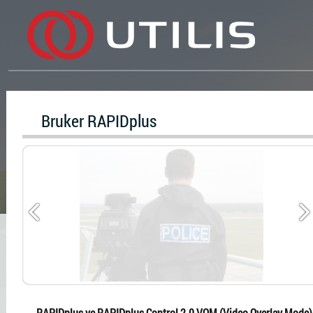
Bruker RAPIDplus
RAPIDplus ve RAPIDplus Control 2.0 VOM (Video Overlay Mode)